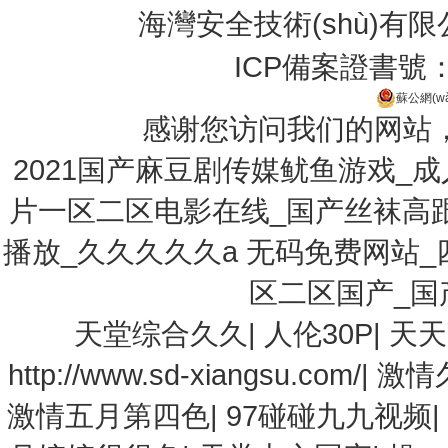
海灣安全技術(shù)有
ICP備案證書號
蘇公網(wǎ
感谢您访问我们的网站
2021国产麻豆剧传媒鱿鱼游戏_
片一区二区电影在线_国产丝袜高
播放_久久久久久a 无码免费网站
区二区国产_国
天堂综合久久
|
人伦30P
|
天天
http://www.sd-xiangsu.com/
|
激情
激情五月第四色
|
97碰碰九九视频
|