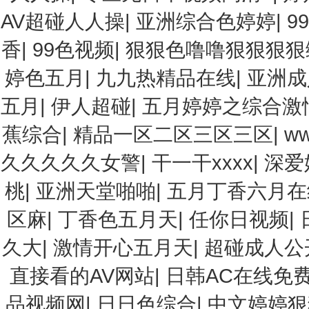
AV超碰人人操
|
亚洲综合色婷婷
|
9
香
|
99色视频
|
狠狠色噜噜狠狠狠狠
婷色五月
|
九九热精品在线
|
亚洲成
五月
|
伊人超碰
|
五月婷婷之综合激
蕉综合
|
精品一区二区三区三区
|
w
久久久久久女警
|
干一干xxxx
|
深爱
桃
|
亚洲天堂啪啪
|
五月丁香六月在
区麻
|
丁香色五月天
|
任你日视频
|
久大
|
激情开心五月天
|
超碰成人公
直接看的AV网站
|
日韩AC在线免
品视频网
|
日日色综合
|
中文婷婷狠