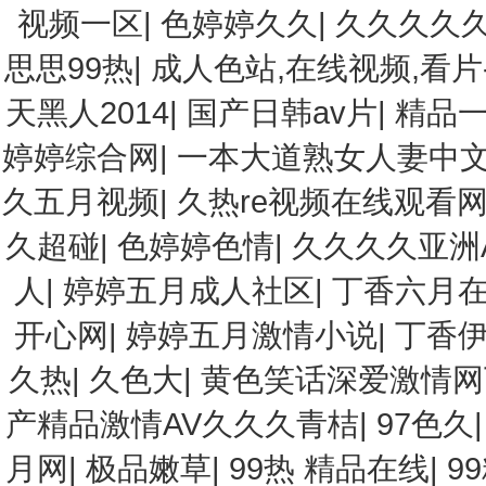
视频一区
|
色婷婷久久
|
久久久久久
思思99热
|
成人色站,在线视频,看片-
天黑人2014
|
国产日韩av片
|
精品一
婷婷综合网
|
一本大道熟女人妻中
久五月视频
|
久热re视频在线观看
久超碰
|
色婷婷色情
|
久久久久亚洲
人
|
婷婷五月成人社区
|
丁香六月
开心网
|
婷婷五月激情小说
|
丁香
久热
|
久色大
|
黄色笑话深爱激情网
产精品激情AV久久久青桔
|
97色久
月网
|
极品嫩草
|
99热 精品在线
|
9