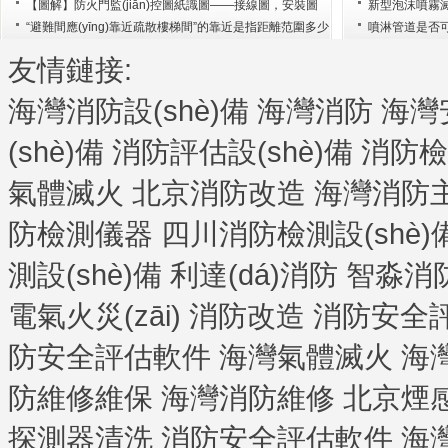
【圖解】防火門監(jiān)控圖紙識圖——接線圖，安裝圖
新型泡沫噴霧滅火
“避難間應(yīng)靠近疏散樓梯間”的靠近是指距離范圍多少
噴淋管道是否
米
友情鏈接:
海灣消防設(shè)備
海灣消防
海灣
(shè)備
消防評估設(shè)備
消防檢
氣體滅火
北京消防改造
海灣消防
防檢測儀器
四川消防檢測設(shè)
測設(shè)備
利達(dá)消防
智淼消
電氣火災(zāi)
消防改造
消防安全評
防安全評估軟件
海灣氣體滅火
海
防維修維保
海灣消防維修
北京煙
探測器清洗
消防安全評估軟件
海灣