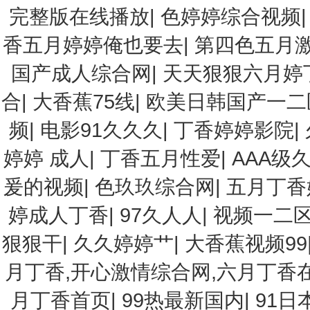
完整版在线播放
|
色婷婷综合视频
香五月婷婷俺也要去
|
第四色五月
国产成人综合网
|
天天狠狠六月婷
合
|
大香蕉75线
|
欧美日韩国产一二
频
|
电影91久久久
|
丁香婷婷影院
|
婷婷 成人
|
丁香五月性爱
|
AAA级
爰的视频
|
色玖玖综合网
|
五月丁香
婷成人丁香
|
97久人人
|
视频一二
狠狠干
|
久久婷婷艹
|
大香蕉视频99
月丁香,开心激情综合网,六月丁香
月丁香首页
|
99热最新国内
|
91日