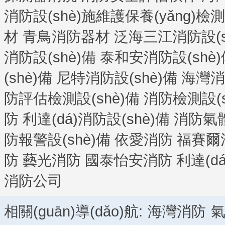
消防設(shè)施維護保養(yǎng)檢測
材
青鳥消防器材
泛海三江消防設(s
消防設(shè)備
泰和安消防設(shè)
(shè)備
尼特消防設(shè)備
海灣消防
防評估檢測設(shè)備
消防檢測設(s
防
利達(dá)消防設(shè)備
消防氣
防報警設(shè)備
依愛消防
福賽爾
防
藝光消防
國泰怡安消防
利達(d
消防公司
相關(guān)導(dǎo)航:
海灣消防
氣