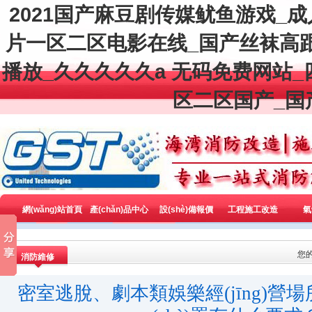
2021国产麻豆剧传媒鱿鱼游戏_
片一区二区电影在线_国产丝袜高
播放_久久久久久a 无码免费网站
区二区国产_国
網(wǎng)站首頁
產(chǎn)品中心
設(shè)備報價
工程施工改造
氣
全國區(qū)域銷售
您
消防維修
密室逃脫、劇本類娛樂經(jīng)營場