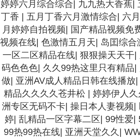
婷婷六月综合综合
|
九九热大香蕉
|
丁香
|
五月丁香六月激情综合
|
六
月婷婷自拍视频
|
国产精品视频免
视频在线
|
色激情五月天
|
岛囯综合
一区二区精品在线
|
狠狠操天天干
|
码色色色
|
久久99热这里只有精品
|
做
|
亚洲AV成人精品日韩在线播放
精品久久久久苍井松
|
婷婷伊人久
洲专区无码不卡
|
操日本人妻视频
|
婷
|
乱精品一区字幕二区
|
99性爱
|
99热99热在线
|
亚洲天堂久久
|
WW