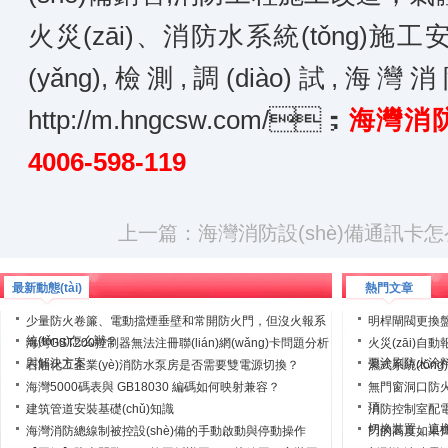
火災(zāi)、消防水系統(tǒng)
(yǎng),檢測,調(diào)試,海灣
http://m.hngcsw.com/
；
海灣消防
4006-598-119
上一篇：
海灣消防設(shè)備通訊卡
最新動態(tài)
熱門文章
少量防火卷簾、電動擋煙垂壁和常開防火門，但沒火報系
明桿閘閥更換
統(tǒng)怎么辦？
海灣GST200控制器無法注冊聯(lián)網(wǎng)卡問題分析
火災(zāi)自動
與解決方案
要涂刷防火涂
石油化工企業(yè)消防水泵房是否需要雙電源切換？
濕式系統(tǒn
海灣5000碼表與 GB18030 編碼如何映射兼容？
無門窗洞口防火
項
建筑管道安裝基礎(chǔ)知識
消防控制室配電線
切換裝置，這
海灣消防總線制被控設(shè)備的手動啟動與停動操作
門的高度如果