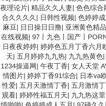
夜理论片
|
精品久久人妻
|
色色综合
合久久久久
|
日韩性视频
|
色婷婷成
麻豆
|
日日操日日撸
|
亚洲黄色精
在线视频
|
97丨九色丨国产丨POR
日夜夜婷婷
|
婷婷色五月丁香六月
天
|
五月婷婷九九热
|
九九热黄色
1234操逼网
|
午夜丁香
|
女人天堂 A
情图片
|
婷婷丁香91综合
|
日本va
性爱
|
五月天激情丁香
|
五月激情丁
观看
|
婷婷性福五月天
|
九九热这里
情啪啪
|
色婷婷成人五月
|
97碰久久