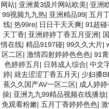
网站
|
亚洲黄3级片网站欧美
|
亚洲
99视频九九热
|
亚洲精品99
|
五月
线
|
热99re
|
日日干天天爽
|
91超
天丁香
|
亚洲婷婷丁香五月亚洲
|
情在线
|
精品9197碰
|
99久久大片
|
区二区
|
激情四射婷婷色色色
|
91
色婷婷五月
|
日韩成人综合
|
中文
婷
|
就去涩涩丁香五月天
|
少妇搡B
蕉久久国产AV一区二区
|
成人婷婷
操
|
亚洲九九99精品视频在线播放
免观看粉嫩
|
五月丁香婷婷色色
|
激