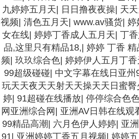
九婷婷五月天
|
日日撸夜夜操
|
天天
视频
|
清色五月天
|
www.av骚货
|
婷
女在线
|
婷婷丁香成人五月天
|
丁香
品,这里只有精品18,
|
婷婷 丁香 精
频
|
玖玖综合色
|
婷婷伊人五月丁香
99超级碰碰
|
中文字幕在线日亚州
玩天天夜天天射天天操天天日蜜
婷
|
91超碰在线播放
|
停停综合色
网亚洲综合网
|
亚洲AV日韩在线观
99精品高潮
|
六月色伊人婷婷
|
亚洲
91
|
亚洲婷婷丁香五月视频
|
婷婷五