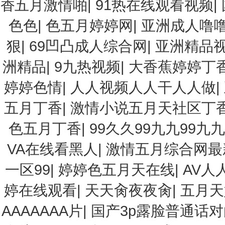
香五月激情啪
|
91热在线观看视频
|
色色
|
色五月婷婷网
|
亚洲成人噜
狠
|
69凹凸成人综合网
|
亚洲精品
洲精品
|
9九热视频
|
大香蕉婷婷丁
婷婷色情
|
人人视频人人干人人做
|
五月丁香
|
激情小说五月天社区丁
色五月丁香
|
99久久99九九99九
VA在线看黑人
|
激情五月综合网
一区99
|
婷婷色五月天在线
|
AV人
婷在线观看
|
天天肏夜夜肏
|
五月天
AAAAAAA片
|
国产3p露脸普通话对