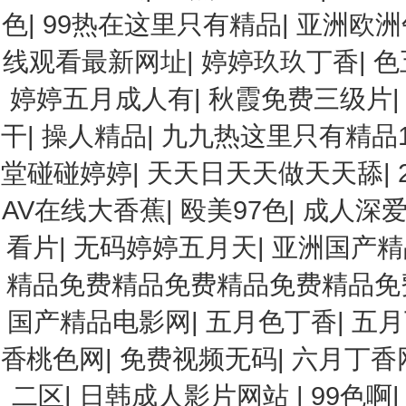
色
|
99热在这里只有精品
|
亚洲欧洲
线观看最新网址
|
婷婷玖玖丁香
|
色
婷婷五月成人有
|
秋霞免费三级片
干
|
操人精品
|
九九热这里只有精品1
堂碰碰婷婷
|
天天日天天做天天舔
|
AV在线大香蕉
|
殴美97色
|
成人深
看片
|
无码婷婷五月天
|
亚洲国产精
精品免费精品免费精品免费精品免
国产精品电影网
|
五月色丁香
|
五月
香桃色网
|
免费视频无码
|
六月丁香
二区
|
日韩成人影片网站
|
99色啊