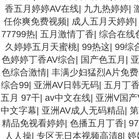
香五月婷婷AV在线
|
九九热婷婷
|
任你爽免费视频
|
成人五月天婷婷
77799热
|
五月激情丁香
|
综合在线
久婷婷五月天蜜桃
|
99热这
|
99综
色婷婷丁香AV综合
|
国产色五月
|
色综合激情
|
丰满少妇猛烈A片免
综合99
|
亚洲AV日韩无码
|
五月丁
五月 97干
|
av中文在线
|
亚洲V国产
中文字幕
|
亚洲AV成人无码精品
|
第
精品免视看婷婷
|
色播五月丁香
|
9
人人操
|
专区无日本视频高清8
|
婷