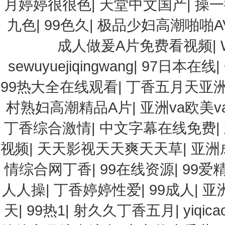
月婷婷很很色
|
天堂中文国产
|
操一
九色
|
99色久
|
极品少妇高潮啪啪A
成人做爰A片免费看视频
|
sewuyuejiqingwang
|
97日本在线
|
99热大全在线观看
|
丁香五月天亚
村熟妇高潮精品A片
|
亚洲va欧美
丁香综合激情
|
中文字幕在线免费
|
视频
|
天天影视天天爽天天草
|
亚洲
情综合网丁香
|
99在线资源
|
99爱
人人操
|
丁香婷婷性爱
|
99成人
|
亚
天
|
99热1
|
射久久丁香五月
|
yiqica