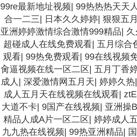
99re最新地址视频
|
99热热热天天
合一二三
|
日本久久婷婷
|
狠狠五
亚洲婷婷激情综合激情999精品
|
久
超碰成人在线免费观看
|
五月综合
观看
|
99热免费观看
|
99在线视频
肏逼视频在线一区二区
|
五月丁香
成人
|
深爱激情网五月天
|
婷婷久热
成人五月天在线视频在线观看
|
ztE
大道不卡
|
9国产在线视频
|
亚洲操
精品人成A片一区二区
|
婷婷成人
九九热在线视频
|
99热亚洲精品
|
国