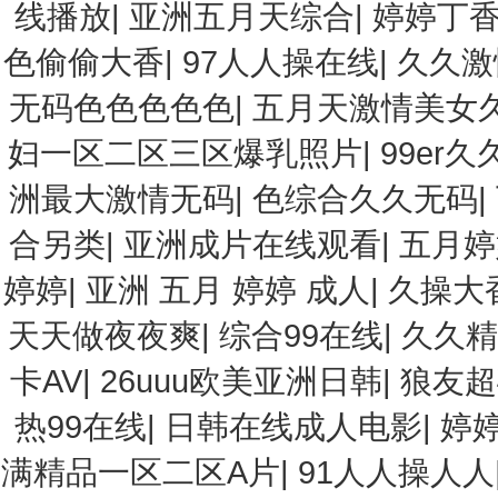
线播放
|
亚洲五月天综合
|
婷婷丁
色偷偷大香
|
97人人操在线
|
久久激
无码色色色色色
|
五月天激情美女
妇一区二区三区爆乳照片
|
99er久
洲最大激情无码
|
色综合久久无码
|
合另类
|
亚洲成片在线观看
|
五月婷
婷婷
|
亚洲 五月 婷婷 成人
|
久操大
天天做夜夜爽
|
综合99在线
|
久久精
卡AV
|
26uuu欧美亚洲日韩
|
狼友超
热99在线
|
日韩在线成人电影
|
婷
满精品一区二区A片
|
91人人操人人