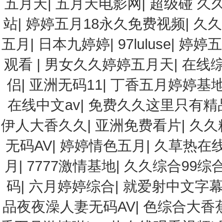
五月天
|
五月天电影网
|
超级碰 久久
站
|
婷婷五月18永久免费视频
|
久久
五月
|
日本九婷婷
|
97luluse
|
婷婷
观看
|
男女久久婷婷五月天
|
在线
侣
|
亚洲无码11
|
丁香五月婷婷基
在线中文av
|
免费久久这里只有精品
伊人大香久久
|
亚洲免费看片
|
久久
无码AV
|
婷婷情色五月
|
久草热在
月
|
7777激情基地
|
久久综合99综
码
|
六月婷婷综合
|
就爱射中文字
品夜夜澡人妻无码AV
|
色综合大香