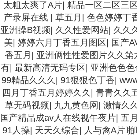
太粗太爽了A片
|
精品一区二区三
产录屏在线
|
草五月
|
色色婷婷丁
亚洲操B视频
|
久久性爱网站
|
久久久
美
|
婷婷六月丁香五月图区
|
国产A
香五月
|
亚洲俩性性爱图片久久第
有
|
最新高清无码专区
|
亚洲色色色
99精品久久久
|
91狠狠色丁香
|
ww
四月丁香五月婷婷久久
|
青青久久
草无码视频
|
九九黄色网
|
激情久
国产精品成av人在线视午夜片
|
五
91人操
|
天天久综合
|
人与禽A片啪