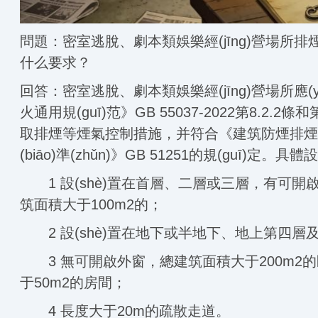
問題：密室逃脫、劇本類娛樂經(jīng)營場所排煙設
什么要求？
回答：密室逃脫、劇本類娛樂經(jīng)營場所應(y
火通用規(guī)范》GB 55037-2022第8.2.2條和
取排煙等煙氣控制措施，并符合《建筑防煙排煙系統(
(biāo)準(zhǔn)》GB 51251的規(guī)定。具
1 設(shè)置在首層、二層或三層，有可開啟
筑面積大于100m2的；
2 設(shè)置在地下或半地下、地上第四層
3 無可開啟外窗，總建筑面積大于200m2
于50m2的房間；
4 長度大于20m的疏散走道。