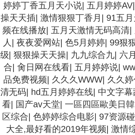
婷婷丁香五月天小说
|
五月婷婷AV
操天天插
|
激情狠狠丁香月
|
91五
频在线播放
|
五月天激情无码高清
|
人
|
夜夜爱网站
|
色5月婷婷
|
99狠
级
|
狠狠操天天操
|
九九综合九
|
六
合
|
肏日网在线看
|
五月婷婷说
|
ww
品免费视频
|
久久久WWW
|
久久婷
清无码
|
hd五月婷婷在线
|
中文字幕
看
|
国产av天堂
|
一區四區歐美日韓
区综合
|
色婷婷综合电影
|
97资源
大全,最好看的2019年视频
|
激情