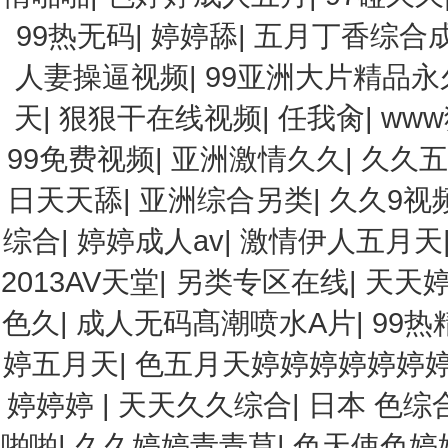
99热无码
|
婷婷舔
|
五月丁香综合
人妻操逼视频
|
99亚洲大片精品
天
|
狠狠干在线视频
|
任我肏
|
ww
99免费视频
|
亚洲激情久久
|
久久五
日天天舔
|
亚洲综合另类
|
久久9视
综合
|
婷婷成人av
|
激情伊人五月天
2013AV天堂
|
另类专区在线
|
天天
色久
|
成人无码髙潮喷水A片
|
99热
婷五月天
|
色五月天婷婷婷婷婷婷
婷婷婷
|
天天久久综合
|
日本 色综
啪啪
|
久久婷婷青青草
|
色天使色婷