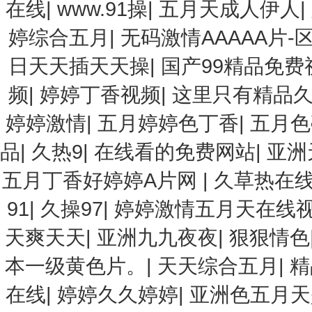
在线
|
www.91操
|
五月天成人伊人
|
婷综合五月
|
无码激情AAAAA片-
日天天插天天操
|
国产99精品免费
频
|
婷婷丁香视频
|
这里只有精品
婷婷激情
|
五月婷婷色丁香
|
五月色
品
|
久热9
|
在线看的免费网站
|
亚洲
五月丁香好婷婷A片网
|
久草热在
91
|
久操97
|
婷婷激情五月天在线
天爽天天
|
亚洲九九夜夜
|
狠狠情色
本一级黄色片。
|
天天综合五月
|
精
在线
|
婷婷久久婷婷
|
亚洲色五月天