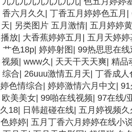
九九九九九九九九九
|
色五月婷婷
香六月久久
|
丁香五月婷婷色五月
|
天
|
另类图片 五月激情
|
五月婷婷
播放
|
大香蕉婷婷五月
|
五月天婷婷
艹色18p
|
婷婷射图
|
99热思思在线
视频
|
www久
|
天天干天天爽
|
精品
综合
|
26uuu激情五月天
|
丁香成人
婷色情综合
|
婷婷激情六月中文
|
9
欧美美女
|
99啪在线视频
|
97在线/
久18
|
日韩超碰在线
|
五月婷视频久
色婷婷
|
五月丁香六月婷婷在线小