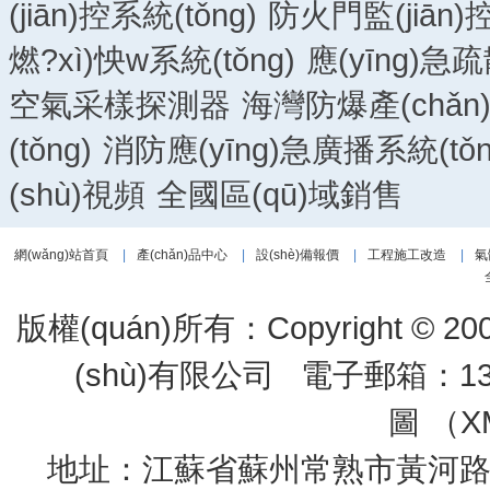
(jiān)控系統(tǒng)
防火門監(jiān)控
燃?xì)怏w系統(tǒng)
應(yīng)急疏
空氣采樣探測器
海灣防爆產(chǎn
(tǒng)
消防應(yīng)急廣播系統(tǒn
(shù)視頻
全國區(qū)域銷售
網(wǎng)站首頁
|
產(chǎn)品中心
|
設(shè)備報價
|
工程施工改造
|
氣
版權(quán)所有：Copyright 
(shù)有限公司 電子郵箱：133
圖 （
X
地址：江蘇省蘇州常熟市黃河路275號