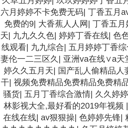
久草五月婷婷
|
玖玖婷婷婷丁香五
六月婷婷不卡免费无码
|
丁香五月a
免费的9
|
大香蕉人人网
|
丁香五月
天
|
九九久久色
|
婷婷丁香在线
|
色
线观看
|
九九综合
|
五月婷婷丁香综
妻伦一二三区久
|
亚洲va在线∨a天
婷久久五月天
|
国产乱人偷精品人
干
|
视频免费精品免费精品免费精品
骚货
|
五月丁香综合激情
|
久久婷
林影视大全,最好看的2019年视频
在线在线
|
av狠狠操
|
色婷婷先锋
|